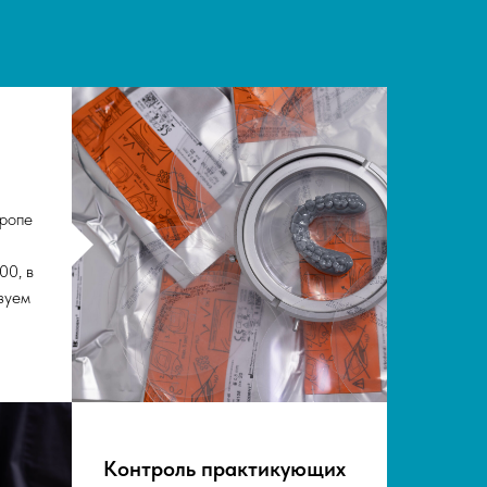
ропе
00, в
зуем
Контроль практикующих