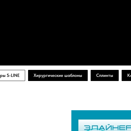
ры S-LINE
Хирургические шаблоны
Сплинты
К