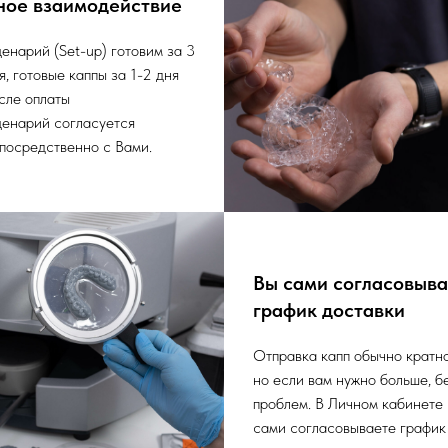
ное взаимодействие
енарий (Set-up) готовим за 3
я, готовые каппы за 1-2 дня
сле оплаты
енарий согласуется
посредственно с Вами.
Вы сами согласовыв
график доставки
Отправка капп обычно кратно
но если вам нужно больше, б
проблем. В Личном кабинете
сами согласовываете график