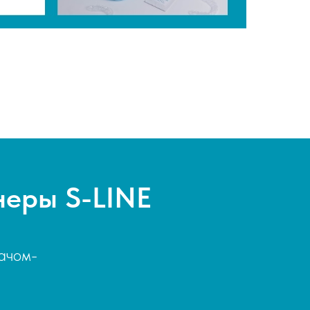
неры S-LINE
ачом-