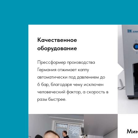
Качественное
оборудование
Прессформер производства
Германия отжимает каппу
автоматически под давлением до
6 бар, благодаря чему исключен
человеческий фактор, а скорость в
разы быстрее.
Мин