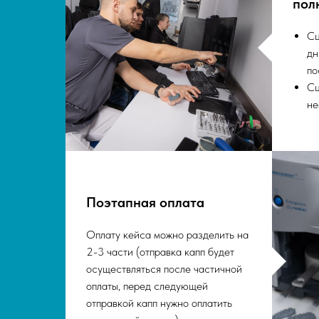
пол
Сц
дн
по
Сц
не
Поэтапная оплата
Оплату кейса можно разделить на
2-3 части (отправка капп будет
осуществляться после частичной
оплаты, перед следующей
отправкой капп нужно оплатить