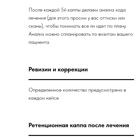
После каждой 5й каппы делаем анализ хода
лечения (для этого просим у вас оттиски или
сканы), чтобы понимать все ли идет по плану.
Анализ можно спланировать по визитам вашего
пациента.
Ревизии и коррекции
Определенное количество предусмотрено в
каждом кейсе
Ретенционная каппа после лечения